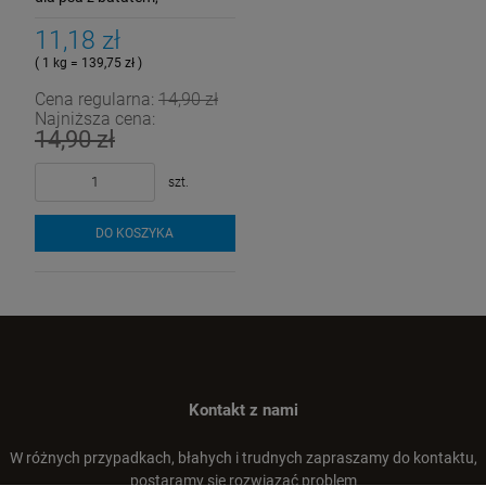
marchewką i bananem 80 g
11,18 zł
( 1 kg = 139,75 zł )
Cena regularna:
14,90 zł
Najniższa cena:
14,90 zł
szt.
DO KOSZYKA
Kontakt z nami
W różnych przypadkach, błahych i trudnych zapraszamy do kontaktu,
postaramy się rozwiązać problem