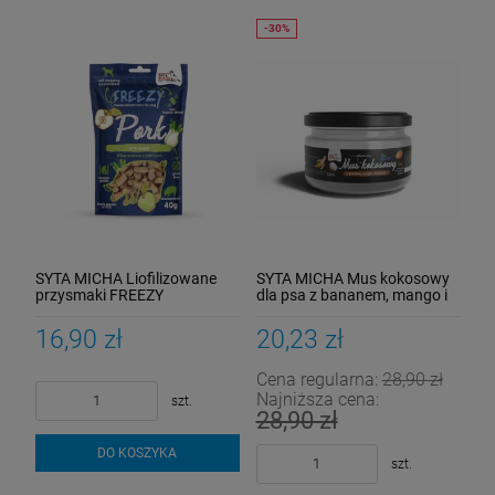
SYTA MICHA Liofilizowane
SYTA MICHA Mus kokosowy
przysmaki FREEZY
dla psa z bananem, mango i
Wieprzowina z jabłkiem 40 g
borówką 150 g (data
przydatności 10.08.2026)
16,90 zł
20,23 zł
Cena regularna:
28,90 zł
Najniższa cena:
szt.
28,90 zł
DO KOSZYKA
szt.