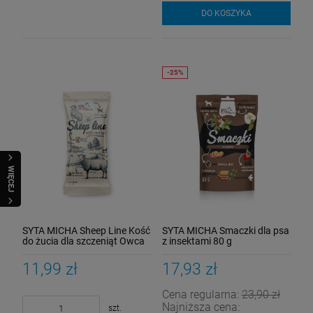
DO KOSZYKA
WIĘCEJ
SYTA MICHA Sheep Line Kość
SYTA MICHA Smaczki dla psa
do żucia dla szczeniąt Owca
z insektami 80 g
z wanilią 12 cm
11,99 zł
17,93 zł
Cena regularna:
23,90 zł
Najniższa cena:
szt.