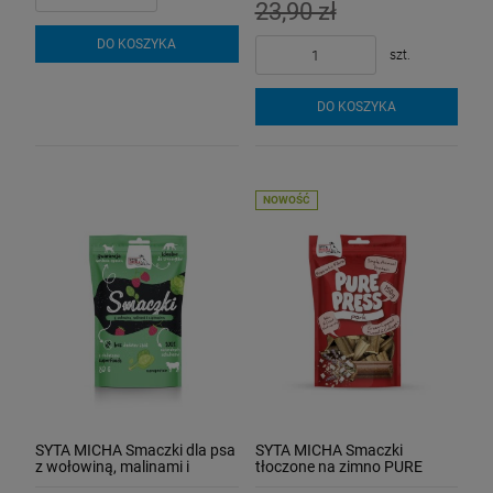
23,90 zł
DO KOSZYKA
szt.
DO KOSZYKA
NOWOŚĆ
SYTA MICHA Smaczki dla psa
SYTA MICHA Smaczki
z wołowiną, malinami i
tłoczone na zimno PURE
szpinakiem 80 g
PRESS WIEPRZOWINA 150 g