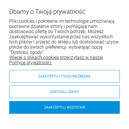
Tel.:
+48 66 22 93 668
Dbamy o Twoją prywatność
E-mail:
sklep@airanddogs.pl
Pliki cookies i pokrewne im technologie umożliwiają
poprawne działanie strony i pomagają nam
dostosować ofertę do Twoich potrzeb. Możesz
zaakceptować wykorzystanie przez nas wszystkich
tych plików i przejść do sklepu lub dostosować użycie
plików do swoich preferencji, wybierając opcję
"Dostosuj zgody".
Więcej o plikach cookies przeczytasz w naszej
Pomoc
Polityce prywatności.
Moje konto
ZAAKCEPTUJ TYLKO NIEZBĘDNE
Płatności i dostawa
DOSTOSUJ ZGODY
O nas
ZAAKCEPTUJ WSZYSTKIE
© 2026 airanddogs.pl. Wszelkie prawa zastrzeżone.