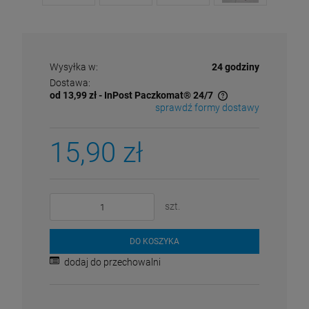
99,99 zł
Najniższa cena:
DO KOSZYKA
DO KOSZYKA
DO KOSZYKA
Wysyłka w:
24 godziny
Dostawa:
od 13,99 zł
- InPost Paczkomat® 24/7
sprawdź formy dostawy
Cena nie zawiera ewentualnych kosztów płatności
15,90 zł
szt.
DO KOSZYKA
dodaj do przechowalni