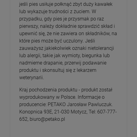
jeśli pies usiłuje połknąć zbyt duży kawałek
lub wykazuje trudności z żuciem. W
przypadku, gdy pies je przysmak po raz
pierwszy, należy dokładnie sprawdzić skład i
upewnić się, że nie zawiera on składników, na
które pies może być uczulony. Jeśli
zauważysz jakiekolwiek oznaki nietolerancji
lub alergii, takie jak wymioty, biegunka lub
nadmierne drapanie, przerwij podawanie
produktu i skonsultuj się z lekarzem
weterynarii.
Kraj pochodzenia produktu - produkt został
wyprodukowany w Polsce. Informacje o
producencie: PETAKO Jarosław Pawluczuk.
Konopnica 93E, 21-030 Motycz, Tel: 607-777-
652, biuro@petako.pl