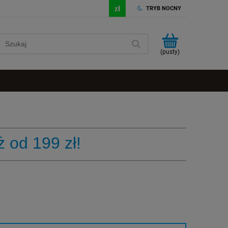
TRYB NOCNY
(pusty)
 od 199 zł!