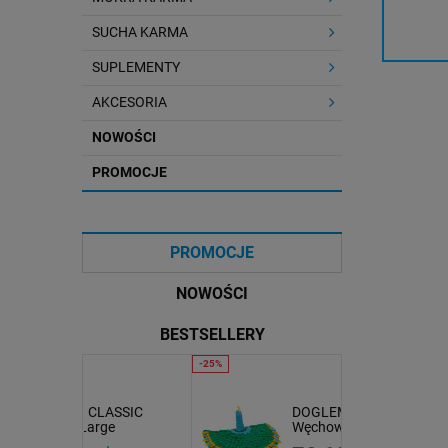
SUCHA KARMA
SUPLEMENTY
AKCESORIA
NOWOŚCI
PROMOCJE
PROMOCJE
NOWOŚCI
BESTSELLERY
LASSIC
DOGLEMI Mata
SYTA MICHA Smaczki
e
Węchowa PAW
tłoczone na zimno
PURE PRESS