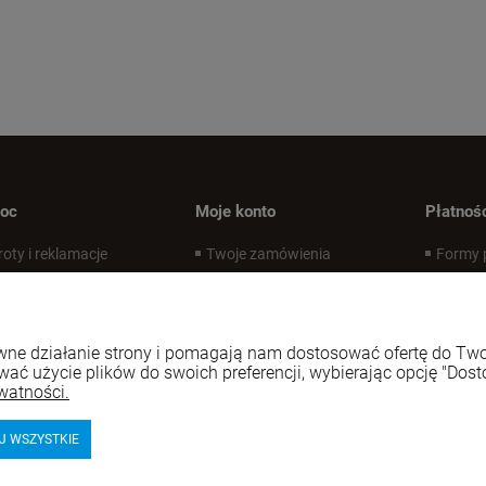
oc
Moje konto
Płatnośc
oty i reklamacje
Twoje zamówienia
Formy 
ityka prywatności i cookies
Ustawienia konta
Czas i 
ania i odpowiedzi
Przechowalnia
Czas re
gulamin
rawne działanie strony i pomagają nam dostosować ofertę do T
wać użycie plików do swoich preferencji, wybierając opcję "Dost
watności.
J WSZYSTKIE