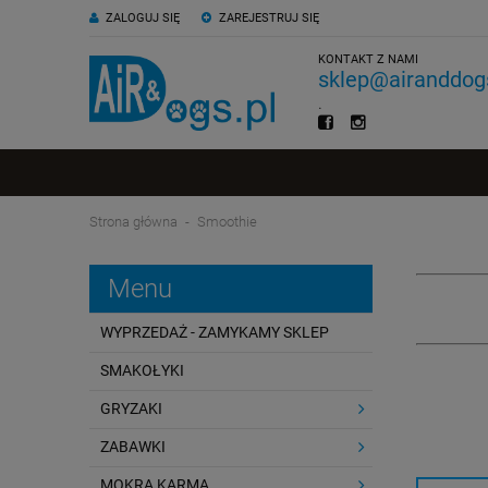
ZALOGUJ SIĘ
ZAREJESTRUJ SIĘ
KONTAKT Z NAMI
sklep@airanddogs
.
Strona główna
Smoothie
Menu
WYPRZEDAŻ - ZAMYKAMY SKLEP
SMAKOŁYKI
GRYZAKI
ZABAWKI
MOKRA KARMA