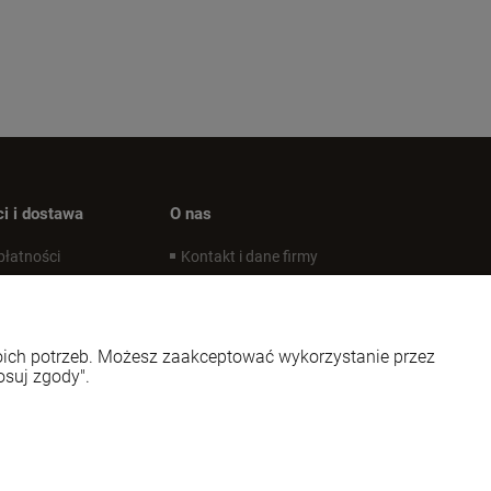
i i dostawa
O nas
płatności
Kontakt i dane firmy
koszty dostawy
O firmie
alizacji zamówienia
woich potrzeb. Możesz zaakceptować wykorzystanie przez
osuj zgody".