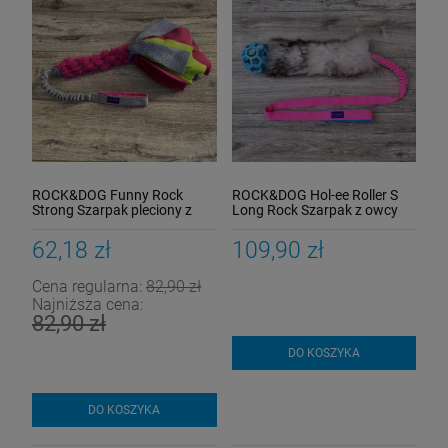
ROCK&DOG Funny Rock
ROCK&DOG Hol-ee Roller S
Strong Szarpak pleciony z
Long Rock Szarpak z owcy
frędzlami na amortyzatorze
62,18 zł
109,90 zł
Cena regularna:
82,90 zł
Najniższa cena:
82,90 zł
DO KOSZYKA
DO KOSZYKA