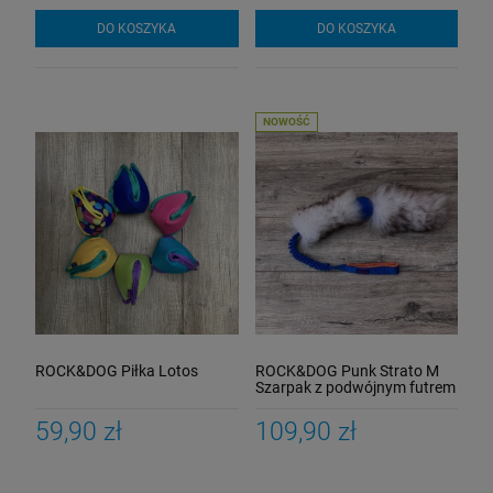
DO KOSZYKA
DO KOSZYKA
NOWOŚĆ
ROCK&DOG Piłka Lotos
ROCK&DOG Punk Strato M
Szarpak z podwójnym futrem
owcy
59,90 zł
109,90 zł