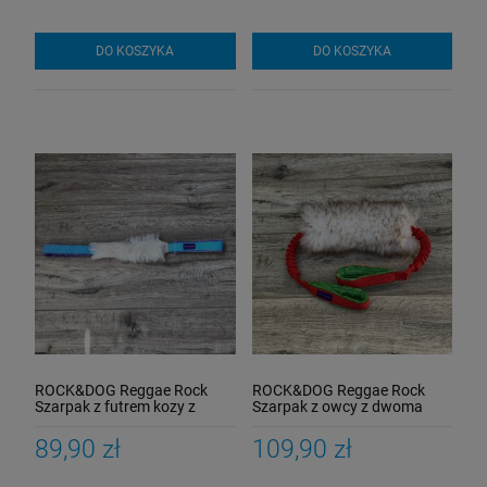
DO KOSZYKA
DO KOSZYKA
ROCK&DOG Reggae Rock
ROCK&DOG Reggae Rock
Szarpak z futrem kozy z
Szarpak z owcy z dwoma
dwoma rączkami bez
rączkami
amortyzatora
89,90 zł
109,90 zł