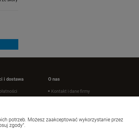
i i dostawa
O nas
płatności
Kontakt i dane firmy
koszty dostawy
O firmie
alizacji zamówienia
woich potrzeb. Możesz zaakceptować wykorzystanie przez
osuj zgody".