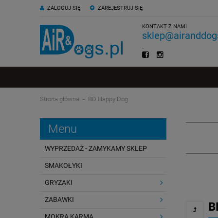
ZALOGUJ SIĘ
ZAREJESTRUJ SIĘ
KONTAKT Z NAMI
sklep@airanddogs
.
Strona główna
BD Happy Dog
Menu
WYPRZEDAŻ - ZAMYKAMY SKLEP
SMAKOŁYKI
GRYZAKI
ZABAWKI
B
MOKRA KARMA