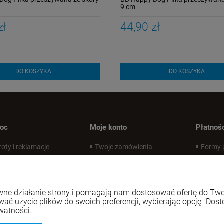
9 cm
zł
44,90 zł
DO KOSZYKA
DO KOSZYKA
oc
Moje konto
Płatnośc
oty i reklamacje
Twoje zamówienia
Formy 
ityka prywatności i cookies
Ustawienia konta
Czas i 
ania i odpowiedzi
Przechowalnia
Czas re
gulamin
rawne działanie strony i pomagają nam dostosować ofertę do T
wać użycie plików do swoich preferencji, wybierając opcję "Dost
watności.