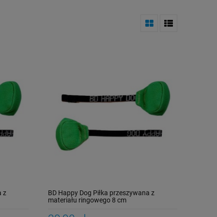
 z
BD Happy Dog Piłka przeszywana z
PERRO MIX & MATCH
ICEPAW Lachsrouladen
JW Pet Hol-ee Rolle
materiału ringowego 8 cm
Mango Przysmaki
- roladki do żucia dla
liofilizowane 20 g
psów 3 szt.