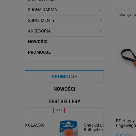
SUCHA KARMA
SUPLEMENTY
AKCESORIA
NOWOŚCI
PROMOCJE
PROMOCJE
NOWOŚCI
BESTSELLERY
BD Happy 
 CLASSIC
Chuckit! Locator Sound
SYTA MICHA Smaczki
ringowego
Ball - piłka z dźwiękiem
tłoczone na zimno
PURE PRESS