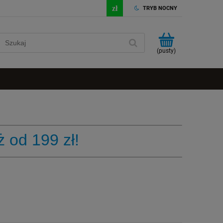
TRYB NOCNY
(pusty)
 od 199 zł!