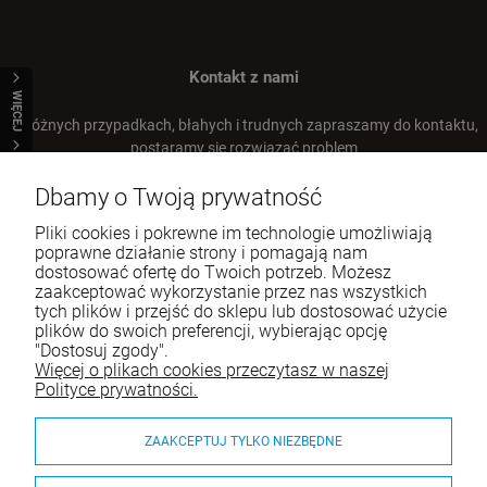
Kontakt z nami
WIĘCEJ
W różnych przypadkach, błahych i trudnych zapraszamy do kontaktu,
postaramy się rozwiązać problem
Dbamy o Twoją prywatność
Tel.:
+48 66 22 93 668
E-mail:
sklep@airanddogs.pl
Pliki cookies i pokrewne im technologie umożliwiają
poprawne działanie strony i pomagają nam
dostosować ofertę do Twoich potrzeb. Możesz
zaakceptować wykorzystanie przez nas wszystkich
tych plików i przejść do sklepu lub dostosować użycie
o
WEST PAW Zogoflex Bardzo Duża
ROCK&DOG Punk Strato M Szarpak z
BD Happy Dog Piłka przeszywana ze skóry
plików do swoich preferencji, wybierając opcję
Kieszonka na przysmaki Toppl XL 12 cm
podwójnym futrem owcy
11 cm
OSTATNIA SZTUKA
"Dostosuj zgody".
126,75 zł
109,90 zł
52,90 zł
Więcej o plikach cookies przeczytasz w naszej
Cena regularna:
169,00 zł
Pomoc
Polityce prywatności.
169,00 zł
Najniższa cena:
Moje konto
DO KOSZYKA
DO KOSZYKA
ZAAKCEPTUJ TYLKO NIEZBĘDNE
Płatności i dostawa
DO KOSZYKA