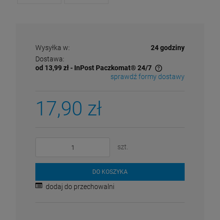
29,90 zł
Najniższa cena:
DO KOSZYKA
DO KOSZYKA
DO KOSZYKA
Wysyłka w:
24 godziny
Dostawa:
od 13,99 zł
- InPost Paczkomat® 24/7
sprawdź formy dostawy
Cena nie zawiera ewentualnych kosztów płatności
17,90 zł
szt.
DO KOSZYKA
dodaj do przechowalni