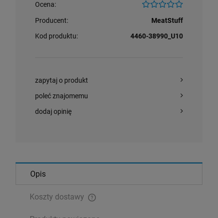
Ocena:
Producent:
MeatStuff
Kod produktu:
4460-38990_U10
zapytaj o produkt
poleć znajomemu
dodaj opinię
Opis
Koszty dostawy
Cena nie zawiera ewentualnych kosztów płatności