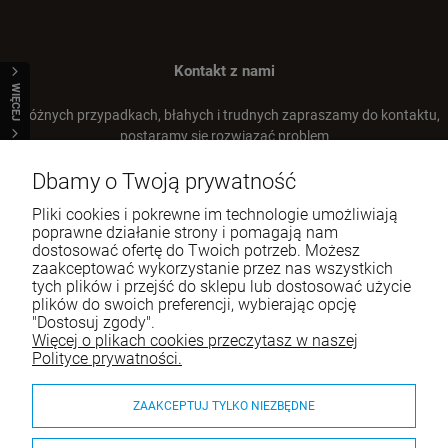
Kontakt z nami
WIĘCEJ
W różnych przypadkach, błahych i trudnych zapraszamy do kontaktu,
postaramy się rozwiązać problem
Dbamy o Twoją prywatność
Tel.:
+48 66 22 93 668
E-mail:
sklep@airanddogs.pl
Pliki cookies i pokrewne im technologie umożliwiają
poprawne działanie strony i pomagają nam
dostosować ofertę do Twoich potrzeb. Możesz
zaakceptować wykorzystanie przez nas wszystkich
tych plików i przejść do sklepu lub dostosować użycie
mno
DOGLEMI Mata Węchowa PAW
ROCK&DOG Punk Strato M Szarpak z
BD Happy Dog Piłka przeszywana ze skóry
plików do swoich preferencji, wybierając opcję
podwójnym futrem owcy
11 cm
"Dostosuj zgody".
78,68 zł
109,90 zł
52,90 zł
Więcej o plikach cookies przeczytasz w naszej
Cena regularna:
104,90 zł
Pomoc
Polityce prywatności.
104,90 zł
Najniższa cena:
Moje konto
DO KOSZYKA
DO KOSZYKA
ZAAKCEPTUJ TYLKO NIEZBĘDNE
szt.
Płatności i dostawa