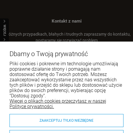
Kontakt z nami
WIĘCEJ
W różnych przypadkach, błahych i trudnych zapraszamy do kontaktu,
postaramy się rozwiązać problem
Dbamy o Twoją prywatność
Tel.:
+48 66 22 93 668
E-mail:
sklep@airanddogs.pl
Pliki cookies i pokrewne im technologie umożliwiają
poprawne działanie strony i pomagają nam
dostosować ofertę do Twoich potrzeb. Możesz
zaakceptować wykorzystanie przez nas wszystkich
tych plików i przejść do sklepu lub dostosować użycie
mno
FLAMINGO Lick Pad Yummee Mata do
ROCK&DOG Punk Strato M Szarpak z
BD Happy Dog Piłka przeszywana ze skóry
plików do swoich preferencji, wybierając opcję
lizania rozmiar M
podwójnym futrem owcy
11 cm
"Dostosuj zgody".
31,43 zł
109,90 zł
52,90 zł
Więcej o plikach cookies przeczytasz w naszej
Cena regularna:
44,90 zł
Pomoc
Polityce prywatności.
44,90 zł
Najniższa cena:
Moje konto
DO KOSZYKA
DO KOSZYKA
ZAAKCEPTUJ TYLKO NIEZBĘDNE
szt.
Płatności i dostawa