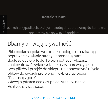
Kontakt z nami
WIĘCEJ
W różnych przypadkach, błahych i trudnych zapraszamy do kontaktu,
postaramy się rozwiązać problem
Dbamy o Twoją prywatność
Tel.:
+48 66 22 93 668
E-mail:
sklep@airanddogs.pl
Pliki cookies i pokrewne im technologie umożliwiają
poprawne działanie strony i pomagają nam
dostosować ofertę do Twoich potrzeb. Możesz
zaakceptować wykorzystanie przez nas wszystkich
tych plików i przejść do sklepu lub dostosować użycie
o
LickiMat SLOMO XL
ROCK&DOG Punk Strato M Szarpak z
BD Happy Dog Piłka przeszywana ze skóry
plików do swoich preferencji, wybierając opcję
podwójnym futrem owcy
11 cm
"Dostosuj zgody".
74,99 zł
109,90 zł
52,90 zł
Więcej o plikach cookies przeczytasz w naszej
Cena regularna:
99,99 zł
Pomoc
Polityce prywatności.
99,99 zł
Najniższa cena:
Moje konto
DO KOSZYKA
DO KOSZYKA
ZAAKCEPTUJ TYLKO NIEZBĘDNE
Płatności i dostawa
DO KOSZYKA